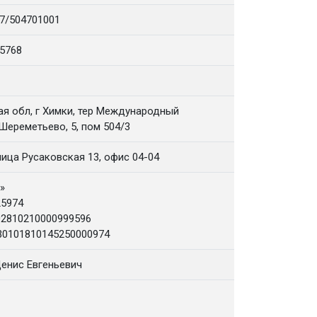
7/504701001
5768
я обл, г Химки, тер Международный
Шереметьево, 5, пом 504/3
лица Русаковская 13, офис 04-04
»
25974
2810210000999596
30101810145250000974
енис Евгеньевич